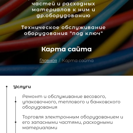
частей и расходных
материалов к ним и
др.оборудованию
Техническое обслуживание
оборудования "под ключ"
Карта сайта
Главная
/
Карта сайта
Услуги
Ремонт и обслуживание весового,
упаковочного, теплового и банковского
оборудования
Торговля электронным оборудованием и
его запасными частями, расходными
материалами