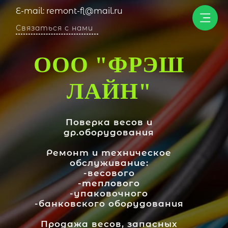
E-mail: remont-fl@mail.ru
Связаться с нами
ООО "ФРЭШ
ЛАЙН"
П
оверка весов и
др.оборудования
Ремонт и техническое
обслуживание:
-весового
-теплового
-упаковочного
-банковского оборудования
Продажа весов, запасных